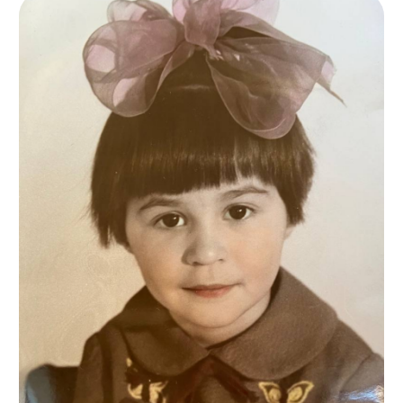
Но эта маленькая девочка на фото еще и не мечтает ни о
фонде, ни о команде из более чем 150 специалистов в 37
регионах России, ни о поддержке более 15.000 человек со
всей страны. Если честно, она вообще в тот момент
мечтала, скорее всего, о мороженом.
Или о том, чтобы не делать уроки. Или о собаке. Точно… о
собаке.
Но уж точно в тот момент она не мечтала о стратегических
сессиях, фандрайзинговых планах и федеральных
показателях эффективности.
Прямо сейчас ты находишься на сайте официального
отчета о работе фонда за 2025 год. На этих страницах
мы не стали рассказывать
о сложностях нашей работы (хотя поверьте, их
хватает, иногда на отдельный сериал), зато показали
много реальных результатов, которыми мы гордимся.
Конечно же, я честно должна признаться, что мне все