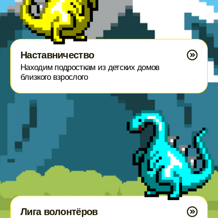
Образовательный центр
Обучаем специалистов социальной сферы
поддержать
работу
фонда
Выберите сумму ежемесячной
поддержки