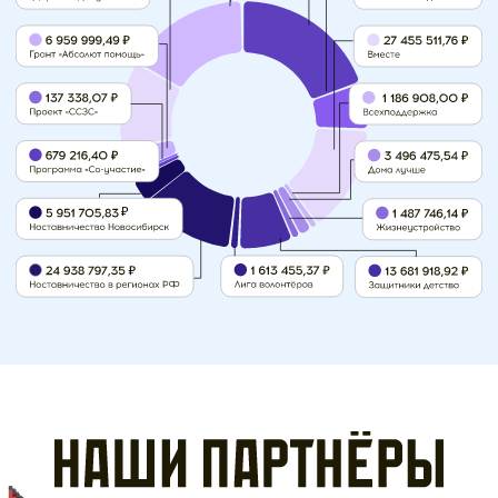
свяжитесь с нами!
media@sgdeti.ru
ТГ: @sgdeti_tg
+7-383-208-
11-17
Договор оферты
Поддержать работу
Политика обработки персональных данных