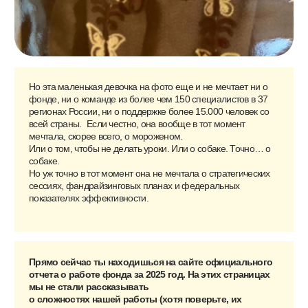
время хочется, чтобы было больше, быстрее и
эффективнее:
больше детей росли счастливыми;
быстрее закрывались все наши сборы и оказывалась
помощь тем, кому трудно;
эффективнее становилась работа специалистов и
наши инструменты помощи.
И в прошлом году мы очень старались приблизиться к
нашей мечте, чтобы дети жили в благополучных семьях, а
не в государственных учреждениях. Развивали поддержку
семьям и подросткам, обучали помогающих специалистов,
искали семью для тех, кто ее потерял,
и делали еще много-много добрых дел, о которых вы
(надеюсь) прочитаете ниже.
Благодарю каждого человека, который поддержал
нашу работу в 2025 году. Каждого донора. Каждого
волонтёра. Каждого партнёра. Каждого специалиста
нашей команды, который иногда делает невозможное и
при этом умудряется оставаться человеком.
И если бы та маленькая девочка с фотографии могла
заглянуть в будущее, думаю, она бы удивилась. А
потом, скорее всего, улыбнулась и убежала за своим
мороженым.