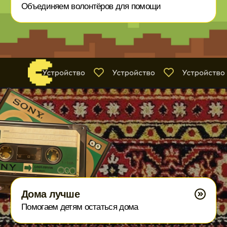
560 ₽
1096 ₽
2535 ₽
или
Сделайте разовое пожертвование
Поддержать