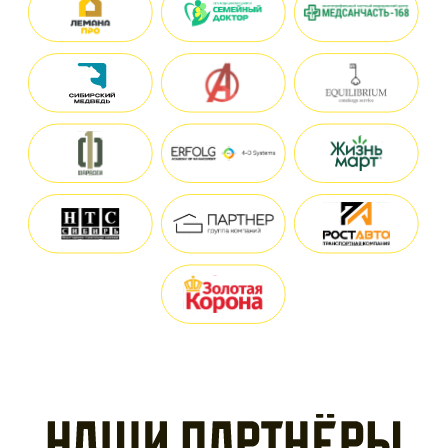
артнёр
редоставляли свои товары или услуги в помощь нашим подопеч