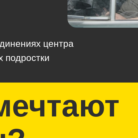
динениях центра
х подростки
мечтают