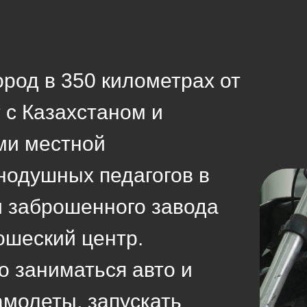
род в 350 километрах от
 с Казахстаном и
ми местной
нодушных педагогов в
и заброшенного завода
ошеский центр.
о заниматься авто и
амолеты, запускать