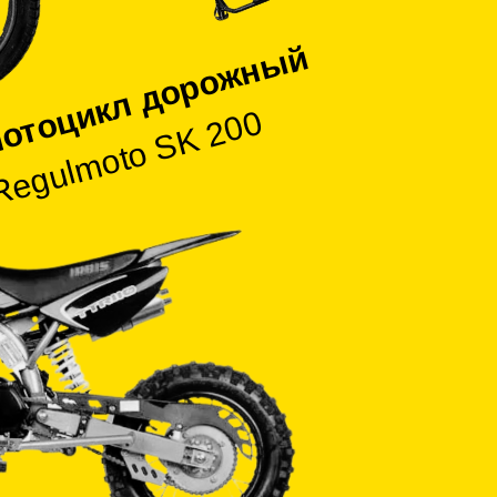
отоцикл дорожный
Regulmoto SK 200