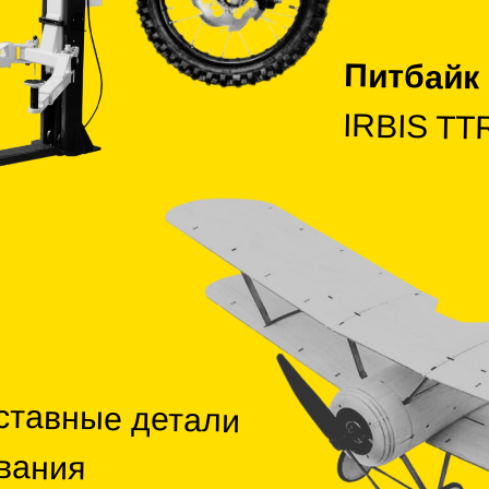
Питбайк
IRBIS TT
ставные детали
вания